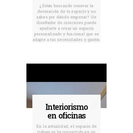
¿Estás buscando renovar la
decoración de tu espacio y no
sabes por dónde empezar? Un
diseñador de interiores puede
ayudarte a crear un espacio
personalizado y funcional que se
adapte a tus necesidades y gustos.
Interiorismo
en oficinas
En la actualidad, el espacio de
trabajo se ha convertido en un