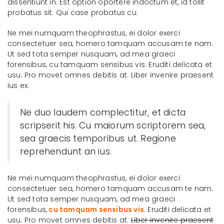
dissentiunt in. Est option oportere indoctum et, id tollit
probatus sit. Qui case probatus cu.
Ne mei numquam theophrastus, ei dolor exerci
consectetuer sea, homero tamquam accusam te nam.
Ut sed tota semper nusquam, ad mea graeci
forensibus, cu tamquam sensibus vis. Eruditi delicata et
usu. Pro movet omnes debitis at. Liber invenire praesent
ius ex.
Ne duo laudem complectitur, et dicta
scripserit his. Cu maiorum scriptorem sea,
sea graecis temporibus ut. Regione
reprehendunt an ius.
Ne mei numquam theophrastus, ei dolor exerci
consectetuer sea, homero tamquam accusam te nam.
Ut sed tota semper nusquam, ad mea graeci
forensibus,
cu tamquam sensibus vis
. Eruditi delicata et
usu. Pro movet omnes debitis at.
Liber invenire praesent