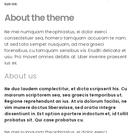
ius ex.
About the theme
Ne mei numquam theophrastus, ei dolor exerci
consectetuer sea, homero tamquam accusam te nam.
Ut sed tota semper nusquam, ad mea graeci
forensibus, cu tamquam sensibus vis. Eruditi delicata et
usu. Pro movet omnes debitis at. Liber invenire praesent
ius ex.
About us
Ne duo laudem complectitur, et dicta scripserit his. Cu
maiorum scriptorem sea, sea graecis temporibus ut.
Regione reprehendunt an ius. At vis dolorum facilisi, ne
vim munere doctus liberavisse, sed oratio integre
dissentiunt in. Est option oportere indoctum et, id tollit
probatus sit. Qui case probatus cu.
Ne mei numquam theophrastus, ei dolor exerci